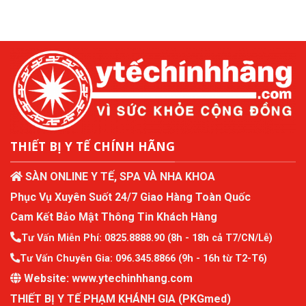
THIẾT BỊ Y TẾ CHÍNH HÃNG
SÀN ONLINE Y TẾ, SPA VÀ NHA KHOA
Phục Vụ Xuyên Suốt 24/7 Giao Hàng Toàn Quốc
Cam Kết Bảo Mật Thông Tin Khách Hàng
Tư Vấn Miễn Phí:
0825.8888.90
(8h - 18h cả T7/CN/Lễ)
Tư Vấn Chuyên Gia:
096.345.8866
(9h - 16h từ T2-T6)
Website:
www.ytechinhhang.com
THIẾT BỊ Y TẾ PHẠM KHÁNH GIA (PKGmed)