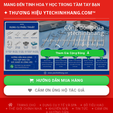
MANG ĐẾN TINH HOA Y HỌC TRONG TẦM TAY BẠN
✦ THƯƠNG HIỆU YTECHINHHANG.COM™
Cộng đồng của
ytechinhhang
Cộng đồng mô hình kinh tế thành viên và quản
lý sức khỏe chủ động.
Tham Gia Cộng Đồng
HƯỚNG DẪN MUA HÀNG
CẢM ƠN ỦNG HỘ TÁC GIẢ
TRANG CHỦ
✦ DỤNG CỤ Y TẾ VÀ SPA
✦ ĐỒ TIÊU HAO
✦ THẾ GIỚI CHỈNH NHA
✦ KHUYẾN MÃI
✦ TIN TỨC
✦ CẢM ƠN
✦ HƯỚNG DẪN