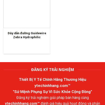
Dây dẫn đường Guidewire
Zebra Hydrophilic
ĐĂNG KÝ TRẢI NGHIỆM
Thiết Bị Y Tế Chính Hãng Thương Hiệu
ytechinhhang.com™
"Sứ Mệnh Phụng Sự Vì Sức Khỏe Cộng Đồng"
Đăng ký trải nghiệm giải pháp bán hàng cùng
ytechinhhang.com™
đánh giá hiệu quả hoạt động và phản