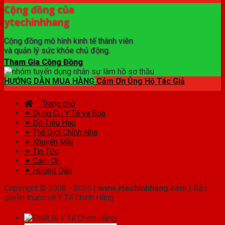
Cộng đồng của
ytechinhhang
Cộng đồng mô hình kinh tế thành viên
và quản lý sức khỏe chủ động.
Tham Gia Cộng Đồng
HƯỚNG DẪN MUA HÀNG
Cảm Ơn Ủng Hộ Tác Giả
Trang chủ
✦ Dụng Cụ Y Tế và Spa
✦ Đồ Tiêu Hao
✦ Thế Giới Chỉnh Nha
✦ Khuyến Mãi
✦ Tin Tức
✦ Cảm Ơn
✦ Hướng Dẫn
Copyright © 2008 - 2026 |
www.ytechinhhang.com
| Bản
quyền thuộc về Y Tế Chính Hãng