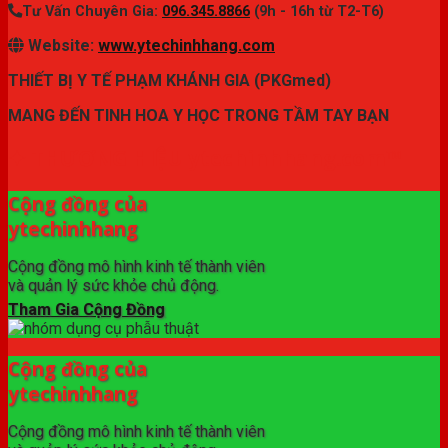
Tư Vấn Chuyên Gia:
096.345.8866
(9h - 16h từ T2-T6)
Website:
www.ytechinhhang.com
THIẾT BỊ Y TẾ PHẠM KHÁNH GIA (PKGmed)
MANG ĐẾN TINH HOA Y HỌC TRONG TẦM TAY BẠN
✦ THƯƠNG HIỆU ytechinhhang.com™
Cộng đồng của
ytechinhhang
Cộng đồng mô hình kinh tế thành viên
và quản lý sức khỏe chủ động.
Tham Gia Cộng Đồng
Cộng đồng của
ytechinhhang
Cộng đồng mô hình kinh tế thành viên