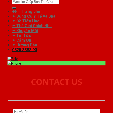
Tìm
kiếm:
Trang chủ
✦ Dụng Cụ Y Tế và Spa
✦ Đồ Tiêu Hao
✦ Thế Giới Chỉnh Nha
✦ Khuyến Mãi
✦ Tin Tức
✦ Cảm Ơn
✦ Hướng Dẫn
0825.8888.90
CONTACT US