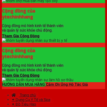
Cộng đồng của
ytechinhhang
Cộng đồng mô hình kinh tế thành viên
và quản lý sức khỏe chủ động.
Tham Gia Cộng Đồng
Cộng đồng của
ytechinhhang
Cộng đồng mô hình kinh tế thành viên
và quản lý sức khỏe chủ động.
Tham Gia Cộng Đồng
HƯỚNG DẪN MUA HÀNG
Cảm Ơn Ủng Hộ Tác Giả
Trang chủ
✦ Dụng Cụ Y Tế và Spa
✦ Đồ Tiêu Hao