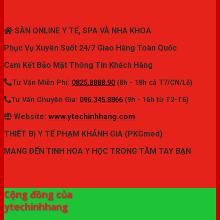
THIẾT BỊ Y TẾ CHÍNH HÃNG
SÀN ONLINE Y TẾ, SPA VÀ NHA KHOA
Phục Vụ Xuyên Suốt 24/7 Giao Hàng Toàn Quốc
Cam Kết Bảo Mật Thông Tin Khách Hàng
Tư Vấn Miễn Phí:
0825.8888.90
(8h - 18h cả T7/CN/Lễ)
Tư Vấn Chuyên Gia:
096.345.8866
(9h - 16h từ T2-T6)
Website:
www.ytechinhhang.com
THIẾT BỊ Y TẾ PHẠM KHÁNH GIA (PKGmed)
MANG ĐẾN TINH HOA Y HỌC TRONG TẦM TAY BẠN
✦ THƯƠNG HIỆU ytechinhhang.com™
Cộng đồng của
ytechinhhang