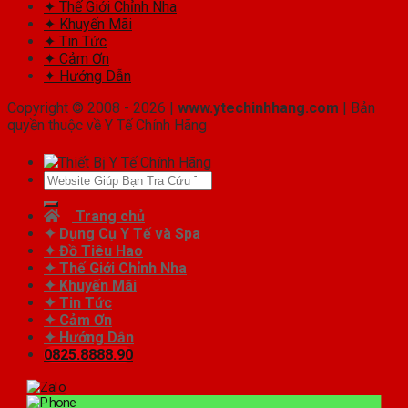
✦ Thế Giới Chỉnh Nha
✦ Khuyến Mãi
✦ Tin Tức
✦ Cảm Ơn
✦ Hướng Dẫn
Copyright © 2008 - 2026 |
www.ytechinhhang.com
| Bản
quyền thuộc về Y Tế Chính Hãng
Tìm
kiếm:
Trang chủ
✦ Dụng Cụ Y Tế và Spa
✦ Đồ Tiêu Hao
✦ Thế Giới Chỉnh Nha
✦ Khuyến Mãi
✦ Tin Tức
✦ Cảm Ơn
✦ Hướng Dẫn
0825.8888.90