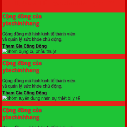
✦ THƯƠNG HIỆU ytechinhhang.com™
Cộng đồng của
ytechinhhang
Cộng đồng mô hình kinh tế thành viên
và quản lý sức khỏe chủ động.
Tham Gia Cộng Đồng
Cộng đồng của
ytechinhhang
Cộng đồng mô hình kinh tế thành viên
và quản lý sức khỏe chủ động.
Tham Gia Cộng Đồng
Cộng đồng của
ytechinhhang