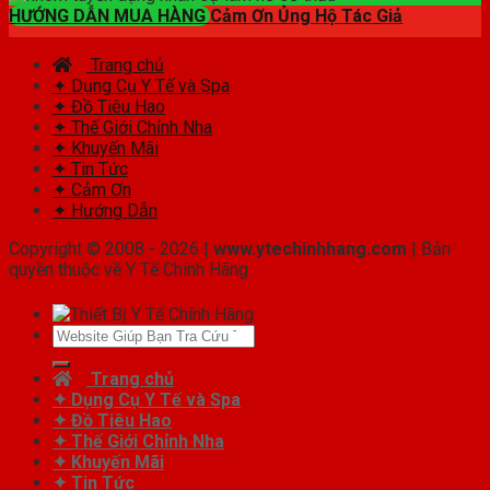
HƯỚNG DẪN MUA HÀNG
Cảm Ơn Ủng Hộ Tác Giả
Trang chủ
✦ Dụng Cụ Y Tế và Spa
✦ Đồ Tiêu Hao
✦ Thế Giới Chỉnh Nha
✦ Khuyến Mãi
✦ Tin Tức
✦ Cảm Ơn
✦ Hướng Dẫn
Copyright © 2008 - 2026 |
www.ytechinhhang.com
| Bản
quyền thuộc về Y Tế Chính Hãng
Tìm
kiếm:
Trang chủ
✦ Dụng Cụ Y Tế và Spa
✦ Đồ Tiêu Hao
✦ Thế Giới Chỉnh Nha
✦ Khuyến Mãi
✦ Tin Tức