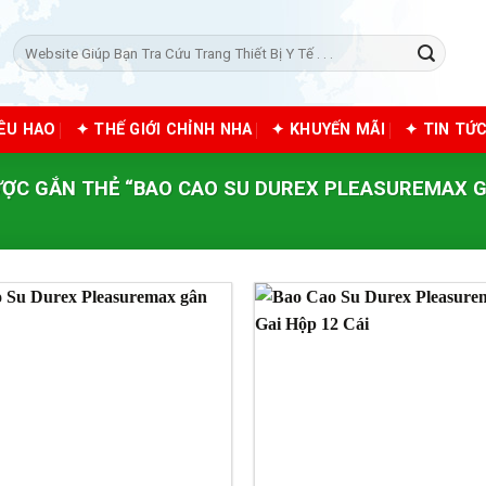
Tìm
kiếm:
IÊU HAO
✦ THẾ GIỚI CHỈNH NHA
✦ KHUYẾN MÃI
✦ TIN TỨ
ỢC GẮN THẺ “BAO CAO SU DUREX PLEASUREMAX G