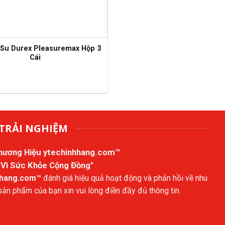
 Su Durex Pleasuremax Hộp 3
Cái
TRẢI NGHIỆM
Thương Hiệu
ytechinhhang.com™
 Vì Sức Khỏe Cộng Đồng"
hhang.com™
đánh giá hiệu quả hoạt động và phản hồi về nhu
n phẩm của bạn xin vui lòng điền đầy đủ thông tin.