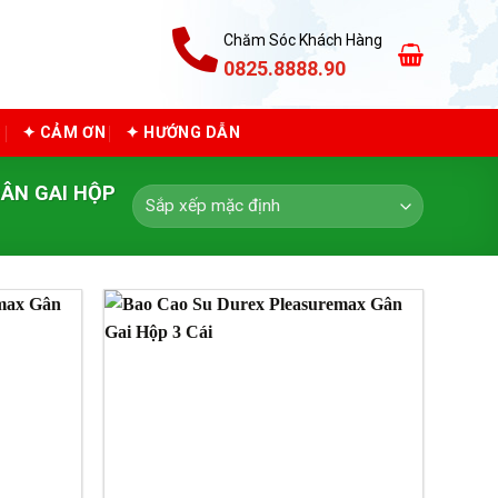
Chăm Sóc Khách Hàng
0825.8888.90
C
✦ CẢM ƠN
✦ HƯỚNG DẪN
ÂN GAI HỘP