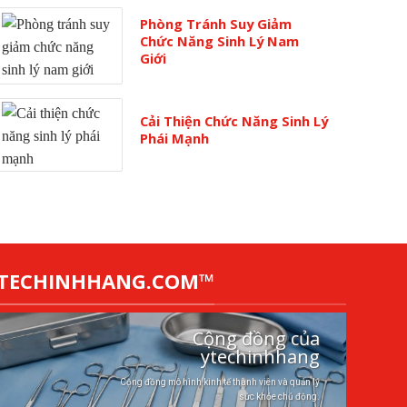
Phòng Tránh Suy Giảm
Chức Năng Sinh Lý Nam
Giới
Cải Thiện Chức Năng Sinh Lý
Phái Mạnh
YTECHINHHANG.COM™
Cộng đồng của
ytechinhhang
Cộng đồng mô hình kinh tế thành viên và quản lý
sức khỏe chủ động.