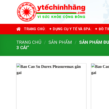
Skip
to
content
TRANG CHỦ
✦ DỤNG CỤ Y TẾ VÀ SPA
✦ ĐỒ T
TRANG CHỦ
/
SẢN PHẨM
/
SẢN PHẨM ĐƯ
3 CÁI”