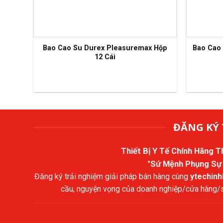
Bao Cao Su Durex Pleasuremax Hộp
Bao Cao
12 Cái
ĐĂNG KÝ 
Thiết Bị Y Tế Chính Hãng 
"Sứ Mệnh Phụng Sự
Đăng ký trải nghiệm giải pháp bán hàng cùng
ytechin
cầu, nguyện vọng của doanh nghiệp/cửa hàng/sả