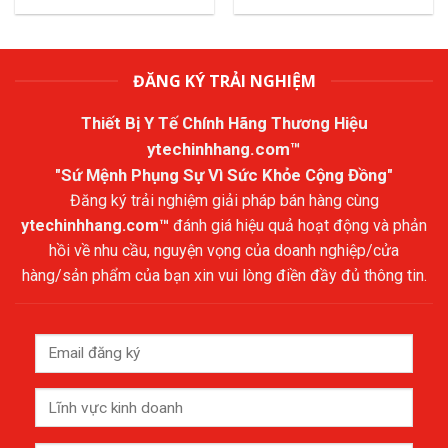
ĐĂNG KÝ TRẢI NGHIỆM
Thiết Bị Y Tế Chính Hãng Thương Hiệu
ytechinhhang.com™
"Sứ Mệnh Phụng Sự Vì Sức Khỏe Cộng Đồng"
Đăng ký trải nghiệm giải pháp bán hàng cùng
ytechinhhang.com™
đánh giá hiệu quả hoạt động và phản
hồi về nhu cầu, nguyện vọng của doanh nghiệp/cửa
hàng/sản phẩm của bạn xin vui lòng điền đầy đủ thông tin.