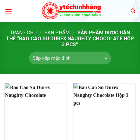
Skip
to
content
TRANG CHỦ
/
SẢN PHẨM
/
SẢN PHẨM ĐƯỢC GẮN
THẺ “BAO CAO SU DUREX NAUGHTY CHOCOLATE HỘP
3 PCS”