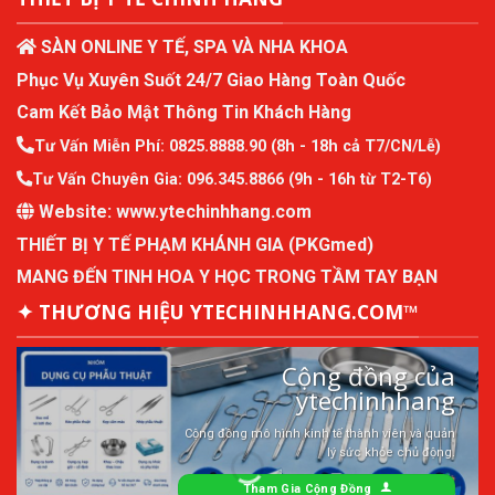
SÀN ONLINE Y TẾ, SPA VÀ NHA KHOA
Phục Vụ Xuyên Suốt 24/7 Giao Hàng Toàn Quốc
Cam Kết Bảo Mật Thông Tin Khách Hàng
Tư Vấn Miễn Phí:
0825.8888.90
(8h - 18h cả T7/CN/Lễ)
Tư Vấn Chuyên Gia:
096.345.8866
(9h - 16h từ T2-T6)
Website:
www.ytechinhhang.com
THIẾT BỊ Y TẾ PHẠM KHÁNH GIA (PKGmed)
MANG ĐẾN TINH HOA Y HỌC TRONG TẦM TAY BẠN
✦ THƯƠNG HIỆU YTECHINHHANG.COM™
Cộng đồng của
ytechinhhang
Cộng đồng mô hình kinh tế thành viên và quản
lý sức khỏe chủ động.
Tham Gia Cộng Đồng