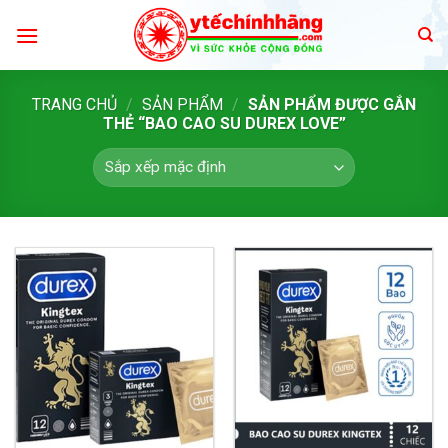
Skip
to
content
TRANG CHỦ
/
SẢN PHẨM
/
SẢN PHẨM ĐƯỢC GẮN
THẺ “BAO CAO SU DUREX LOVE”