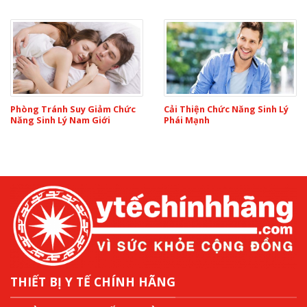
Phòng Tránh Suy Giảm Chức
Cải Thiện Chức Năng Sinh Lý
Năng Sinh Lý Nam Giới
Phái Mạnh
THIẾT BỊ Y TẾ CHÍNH HÃNG