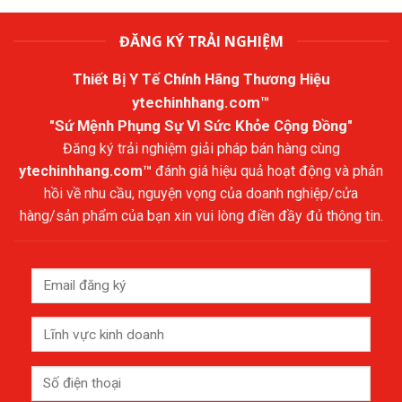
ĐĂNG KÝ TRẢI NGHIỆM
Thiết Bị Y Tế Chính Hãng Thương Hiệu
ytechinhhang.com™
"Sứ Mệnh Phụng Sự Vì Sức Khỏe Cộng Đồng"
Đăng ký trải nghiệm giải pháp bán hàng cùng
ytechinhhang.com™
đánh giá hiệu quả hoạt động và phản
hồi về nhu cầu, nguyện vọng của doanh nghiệp/cửa
hàng/sản phẩm của bạn xin vui lòng điền đầy đủ thông tin.