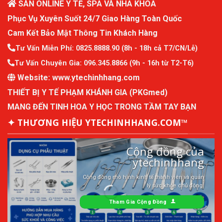
SÀN ONLINE Y TẾ, SPA VÀ NHA KHOA
Phục Vụ Xuyên Suốt 24/7 Giao Hàng Toàn Quốc
Cam Kết Bảo Mật Thông Tin Khách Hàng
Tư Vấn Miễn Phí:
0825.8888.90
(8h - 18h cả T7/CN/Lễ)
Tư Vấn Chuyên Gia:
096.345.8866
(9h - 16h từ T2-T6)
Website:
www.ytechinhhang.com
THIẾT BỊ Y TẾ PHẠM KHÁNH GIA (PKGmed)
MANG ĐẾN TINH HOA Y HỌC TRONG TẦM TAY BẠN
✦ THƯƠNG HIỆU YTECHINHHANG.COM™
Cộng đồng của
ytechinhhang
Cộng đồng mô hình kinh tế thành viên và quản
lý sức khỏe chủ động.
Tham Gia Cộng Đồng