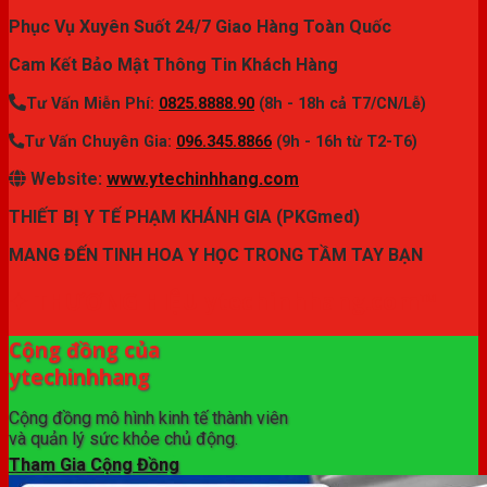
Phục Vụ Xuyên Suốt 24/7 Giao Hàng Toàn Quốc
Cam Kết Bảo Mật Thông Tin Khách Hàng
Tư Vấn Miễn Phí:
0825.8888.90
(8h - 18h cả T7/CN/Lễ)
Tư Vấn Chuyên Gia:
096.345.8866
(9h - 16h từ T2-T6)
Website:
www.ytechinhhang.com
THIẾT BỊ Y TẾ PHẠM KHÁNH GIA (PKGmed)
MANG ĐẾN TINH HOA Y HỌC TRONG TẦM TAY BẠN
✦ THƯƠNG HIỆU ytechinhhang.com™
Cộng đồng của
ytechinhhang
Cộng đồng mô hình kinh tế thành viên
và quản lý sức khỏe chủ động.
Tham Gia Cộng Đồng