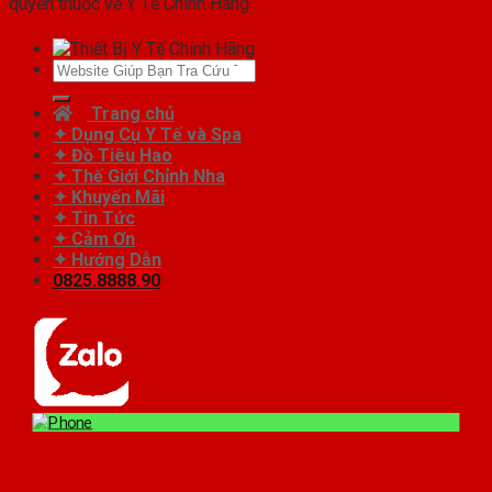
quyền thuộc về Y Tế Chính Hãng
Tìm
kiếm:
Trang chủ
✦ Dụng Cụ Y Tế và Spa
✦ Đồ Tiêu Hao
✦ Thế Giới Chỉnh Nha
✦ Khuyến Mãi
✦ Tin Tức
✦ Cảm Ơn
✦ Hướng Dẫn
0825.8888.90