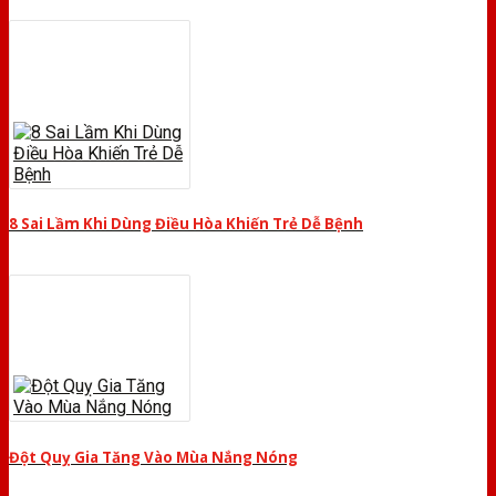
8 Sai Lầm Khi Dùng Điều Hòa Khiến Trẻ Dễ Bệnh
Đột Quỵ Gia Tăng Vào Mùa Nắng Nóng