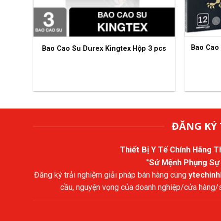
Bao Cao 
Bao Cao Su Durex Kingtex Hộp 3 pcs
ĐĂNG KÝ 
Thiết Bị Y Tế Chính Hãng 
"Sứ Mệnh Phụng Sự
Đăng ký trải nghiệm giải pháp bán hàng cùng
ytechin
cầu, nguyện vọng của doanh nghiệp/cửa hàng/sả