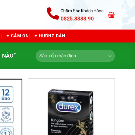
Chăm Sóc Khách Hàng
0825.8888.90
C
✦ CẢM ƠN
✦ HƯỚNG DẪN
 NÀO”