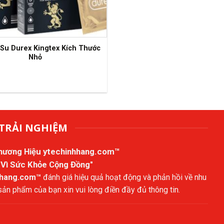
Su Durex Kingtex Kích Thước
Nhỏ
TRẢI NGHIỆM
Thương Hiệu
ytechinhhang.com™
 Vì Sức Khỏe Cộng Đồng"
hhang.com™
đánh giá hiệu quả hoạt động và phản hồi về nhu
n phẩm của bạn xin vui lòng điền đầy đủ thông tin.