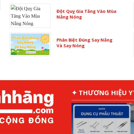
Đột Quỵ Gia Tăng Vào Mùa
Nắng Nóng
Phân Biệt Đúng Say Nắng
Và Say Nóng
✦ THƯƠNG HIỆU 