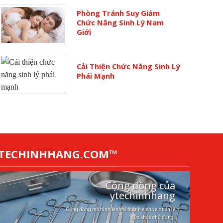
Phòng Tránh Suy Giảm
Chức Năng Sinh Lý Nam
Giới
Cải Thiện Chức Năng Sinh Lý
Phái Mạnh
YTECHINHHANG.COM™
Cộng đồng của
ytechinhhang
Cộng đồng mô hình kinh tế thành viên và quản lý
sức khỏe chủ động.