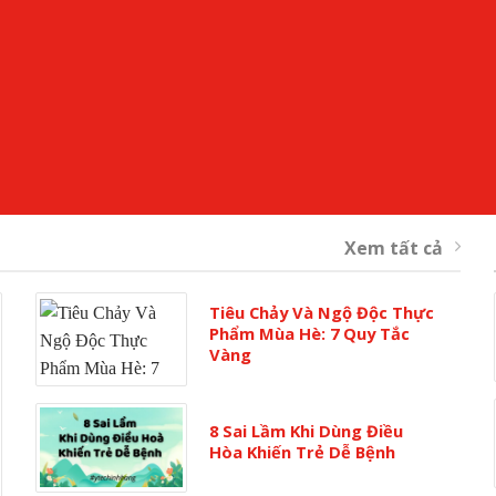
Xem tất cả
Tiêu Chảy Và Ngộ Độc Thực
Phẩm Mùa Hè: 7 Quy Tắc
Vàng
8 Sai Lầm Khi Dùng Điều
Hòa Khiến Trẻ Dễ Bệnh