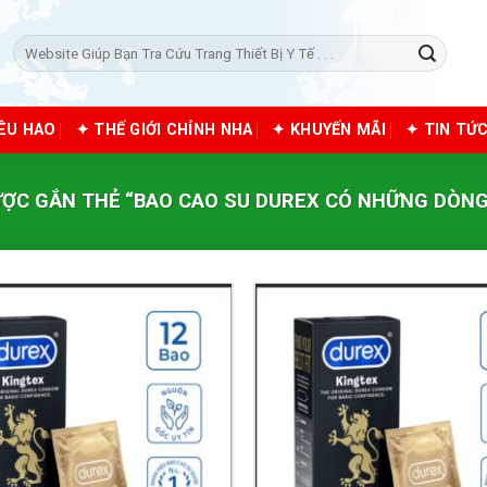
Tìm
kiếm:
IÊU HAO
✦ THẾ GIỚI CHỈNH NHA
✦ KHUYẾN MÃI
✦ TIN TỨ
ỢC GẮN THẺ “BAO CAO SU DUREX CÓ NHỮNG DÒNG