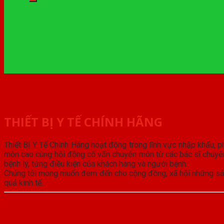
THIẾT BỊ Y TẾ CHÍNH HÃNG
Thiết Bị Y Tế Chính Hãng hoạt động trong lĩnh vực nhập khẩu, ph
môn cao cùng hội đồng cố vấn chuyên môn từ các bác sĩ chuyên
bệnh lý, từng điều kiện của khách hàng và người bệnh.
Chúng tôi mong muốn đem đến cho cộng đồng, xã hội những sản p
quả kinh tế.