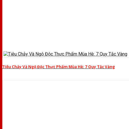
Tiêu Chảy Và Ngộ Độc Thực Phẩm Mùa Hè: 7 Quy Tắc Vàng