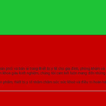
ân phối và bán lẻ trang thiết bị y tế cho gia đình, phòng khám và
 khoa giàu kinh nghiệm, chúng tôi cam kết luôn mang đến những
hẩm, thiết bị y tế nhằm chăm sóc sức khoẻ và điều trị hoàn hảo,