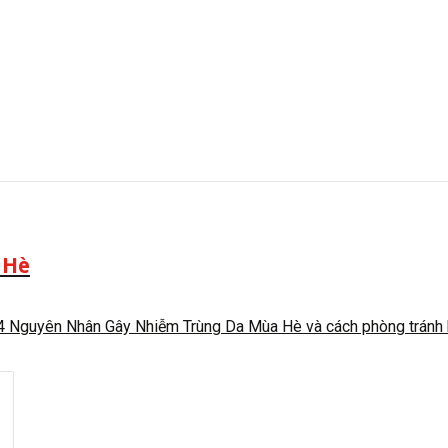
 Hè
 Nguyên Nhân Gây Nhiễm Trùng Da Mùa Hè và cách phòng tránh hi