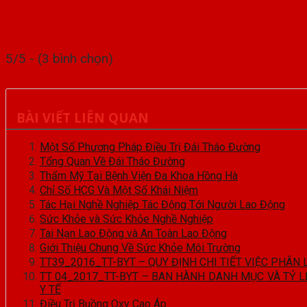
5/5 - (3 bình chọn)
BÀI VIẾT LIÊN QUAN
Một Số Phương Pháp Điều Trị Đái Tháo Đường
Tổng Quan Về Đái Tháo Đường
Thẩm Mỹ Tại Bệnh Viện Đa Khoa Hồng Hà
Chỉ Số HCG Và Một Số Khái Niệm
Tác Hại Nghề Nghiệp Tác Động Tới Người Lao Động
Sức Khỏe và Sức Khỏe Nghề Nghiệp
Tai Nạn Lao Động và An Toàn Lao Động
Giới Thiệu Chung Về Sức Khỏe Môi Trường
TT39_2016_TT-BYT – QUY ĐỊNH CHI TIẾT VIỆC PHÂN L
TT 04_2017_TT-BYT – BAN HÀNH DANH MỤC VÀ TỶ L
Y TẾ
Điều Trị Buồng Oxy Cao Áp