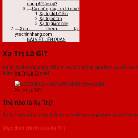
dụng để làm gì?
Có những loại xạ trị nào?
Xạ trị dứt điểm
Xạ trị bổ trợ
Xạ trị giảm nhẹ
Xem thêm tại:
ytechinhhang.com
BÀI VIẾT LIÊN QUAN
Xạ Trị Là Gì?
Xạ trị là phương pháp điều trị tại chỗ thông qua bức xạ để loại 
thêm
Xạ Trị Là Gì
nhé!
Xạ Trị Là Gì?
Thế nào là Xạ Trị?
Xạ trị là phương pháp điều trị tại chỗ thông qua bức xạ để loại b
Mục đích chính của Xạ Trị