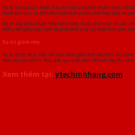
Xạ trị trong phẫu thuật: Sau khi khối u bị phơi nhiễm hoặc cắt 
huyết khu vực, có thể kiểm soát khối u một cách hiệu quả và giả
Xạ trị sau phẫu thuật: Nếu bệnh nhân được phát hiện có các yếu 
khối u để giảm xác suất tái phát khối u và cải thiện thời gian số
Xạ trị giảm nhẹ
Xạ trị được thực hiện với mục đích giảm bớt đau khổ cho bệnh nh
chèn ép của khối u, thúc đẩy quá trình lành vết loét ung thư và 
Xem thêm tại:
ytechinhhang.com