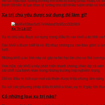
Nó có hiệu quả tương đương với điều trị bằng phẫu thuật, có th
bệnh tốt nên là lựa chọn lý tưởng cho rất nhiều bệnh nhân có khố
Xạ trị chủ yếu được sử dụng để làm gì?
Xạ Trị Là Gì?
Xạ trị chủ yếu được sử dụng trong điều trị các khối u ác tính và 
Các khối u được biết là có độ nhạy phóng xạ cao bao gồm: u lymph
lưỡi.
Những khối u ác tính này sẽ gây ra tác hại lớn cho cơ thể con ng
Hơn nữa, các khối u này phát triển nhanh chóng, chèn ép và xâm 
cái chết của bệnh nhân trong những trường hợp nghiêm trọng.
Chỉ có điều trị tích cực mới cải thiện được triệu chứng lâm sàng 
So với các phương pháp điều trị khối u khác, xạ trị ít gây tổn 
Có những loại xạ trị nào?