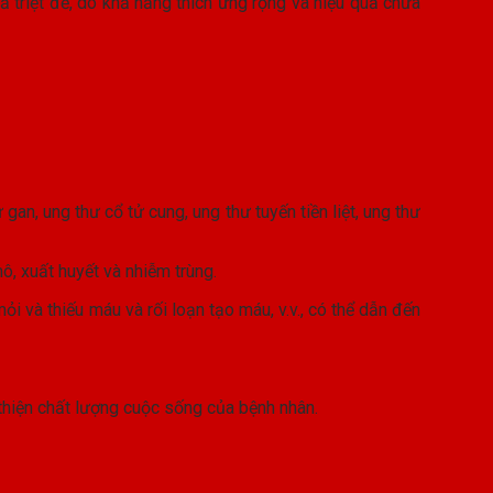
 triệt để, do khả năng thích ứng rộng và hiệu quả chữa
gan, ung thư cổ tử cung, ung thư tuyến tiền liệt, ung thư
ô, xuất huyết và nhiễm trùng.
i và thiếu máu và rối loạn tạo máu, v.v., có thể dẫn đến
 thiện chất lượng cuộc sống của bệnh nhân.