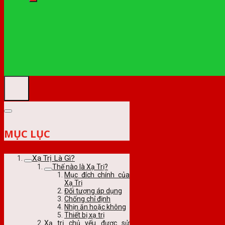
MỤC LỤC
Xạ Trị Là Gì?
Thế nào là Xạ Trị?
Mục đích chính của
Xạ Trị
Đối tượng áp dụng
Chống chỉ định
Nhịn ăn hoặc không
Thiết bị xạ trị
Xạ trị chủ yếu được sử