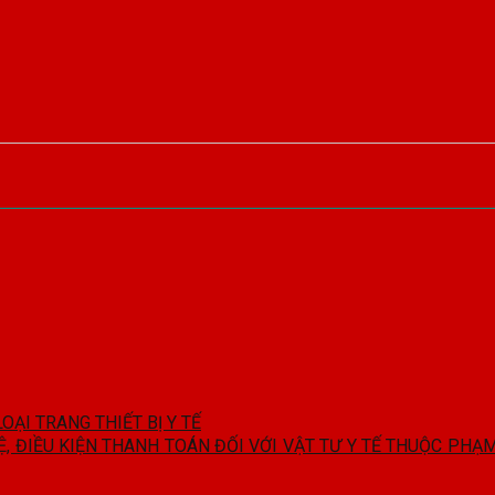
OẠI TRANG THIẾT BỊ Y TẾ
Ệ, ĐIỀU KIỆN THANH TOÁN ĐỐI VỚI VẬT TƯ Y TẾ THUỘC PH