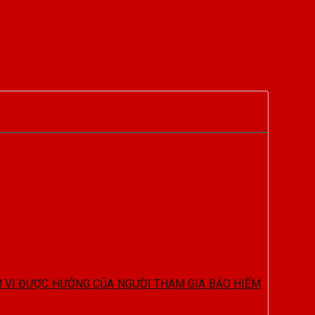
ẠM VI ĐƯỢC HƯỞNG CỦA NGƯỜI THAM GIA BẢO HIỂM