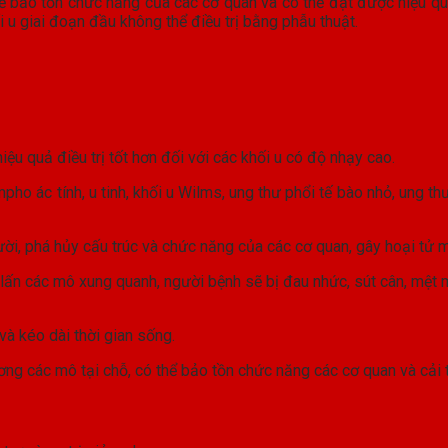
ể bảo tồn chức năng của các cơ quan và có thể đạt được hiệu quả
i u giai đoạn đầu không thể điều trị bằng phẫu thuật.
hiệu quả điều trị tốt hơn đối với các khối u có độ nhạy cao.
o ác tính, u tinh, khối u Wilms, ung thư phổi tế bào nhỏ, ung thư 
ười, phá hủy cấu trúc và chức năng của các cơ quan, gây hoại tử m
lấn các mô xung quanh, người bệnh sẽ bị đau nhức, sút cân, mệt mỏ
và kéo dài thời gian sống.
thương các mô tại chỗ, có thể bảo tồn chức năng các cơ quan và cải