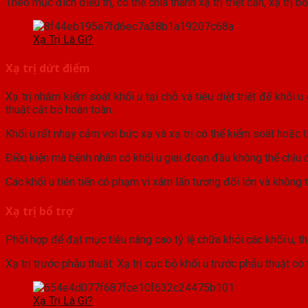
Theo mục đích điều trị, có thể chia thành xạ trị triệt căn, xạ trị bổ
Xạ Trị Là Gì?
Xạ trị dứt điểm
Xạ trị nhằm kiểm soát khối u tại chỗ và tiêu diệt triệt để kh
thuật cắt bỏ hoàn toàn.
Khối u rất nhạy cảm với bức xạ và xạ trị có thể kiểm soát hoặc t
Điều kiện mà bệnh nhân có khối u giai đoạn đầu không thể chịu 
Các khối u tiên tiến có phạm vi xâm lấn tương đối lớn và không 
Xạ trị bổ trợ
Phối hợp để đạt mục tiêu nâng cao tỷ lệ chữa khỏi các khối u, th
Xạ trị trước phẫu thuật: Xạ trị cục bộ khối u trước phẫu thuật có 
Xạ Trị Là Gì?