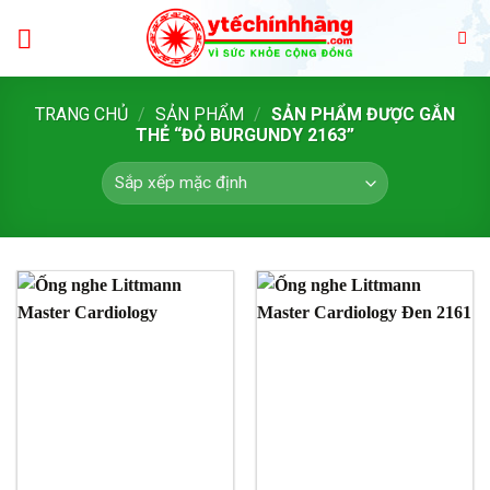
Skip
to
content
TRANG CHỦ
/
SẢN PHẨM
/
SẢN PHẨM ĐƯỢC GẮN
THẺ “ĐỎ BURGUNDY 2163”