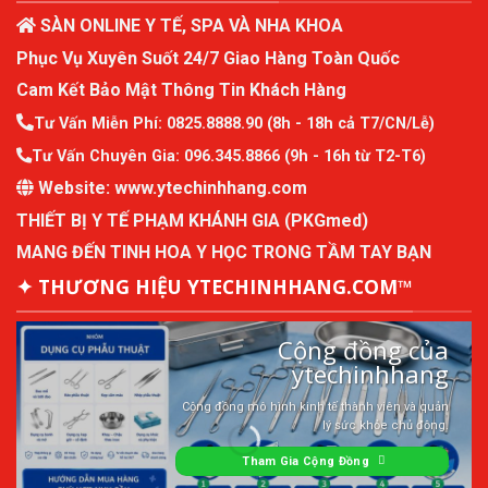
SÀN ONLINE Y TẾ, SPA VÀ NHA KHOA
Phục Vụ Xuyên Suốt 24/7 Giao Hàng Toàn Quốc
Cam Kết Bảo Mật Thông Tin Khách Hàng
Tư Vấn Miễn Phí:
0825.8888.90
(8h - 18h cả T7/CN/Lễ)
Tư Vấn Chuyên Gia:
096.345.8866
(9h - 16h từ T2-T6)
Website:
www.ytechinhhang.com
THIẾT BỊ Y TẾ PHẠM KHÁNH GIA (PKGmed)
MANG ĐẾN TINH HOA Y HỌC TRONG TẦM TAY BẠN
✦ THƯƠNG HIỆU YTECHINHHANG.COM™
Cộng đồng của
ytechinhhang
Cộng đồng mô hình kinh tế thành viên và quản
lý sức khỏe chủ động.
Tham Gia Cộng Đồng