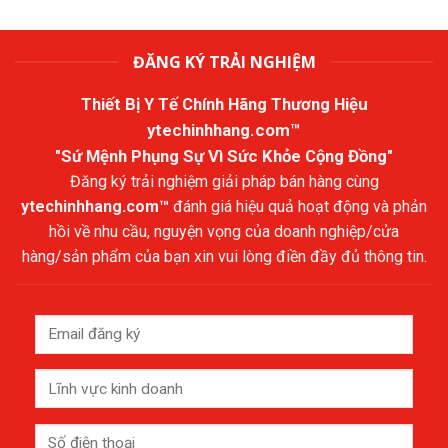
ĐĂNG KÝ TRẢI NGHIỆM
Thiết Bị Y Tế Chính Hãng Thương Hiệu
ytechinhhang.com™
"Sứ Mệnh Phụng Sự Vì Sức Khỏe Cộng Đồng"
Đăng ký trải nghiệm giải pháp bán hàng cùng
ytechinhhang.com™
đánh giá hiệu quả hoạt động và phản
hồi về nhu cầu, nguyện vọng của doanh nghiệp/cửa
hàng/sản phẩm của bạn xin vui lòng điền đầy đủ thông tin.