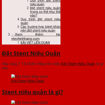
Quy trình đặt stent
niệu quản
Đặt stent niệu quản
trong cơ thể như thế
nào?
Quy trình đặt stent niệu
quản
Các trường hợp bệnh khác
nên đặt stent niệu quản
Xem thêm tại:
ytechinhhang.com
BÀI VIẾT LIÊN QUAN
Đặt Stent Niệu Quản
Hãy cùng Y Tế Chính Hãng tìm hiểu
Đặt Stent Niệu Quản
là gì
nhé
Đặt Stent Niệu Quản
Stent niệu quản là gì?