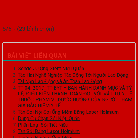
5/5 - (23 bình chọn)
BÀI VIẾT LIÊN QUAN
Sonde JJ Ống Stent Niệu Quản
Tác Hại Nghề Nghiệp Tác Động Tới Người Lao Động
Tai Nạn Lao Động và An Toàn Lao Động
TT 04_2017_TT-BYT – BAN HÀNH DANH MỤC VÀ TỶ
LỆ, ĐIỀU KIỆN THANH TOÁN ĐỐI VỚI VẬT TƯ Y TẾ
THUỘC PHẠM VI ĐƯỢC HƯỞNG CỦA NGƯỜI THAM
GIA BẢO HIỂM Y TẾ
Tán Sỏi Nội Soi Ống Mềm Bằng Laser Holmium
Dụng Cụ Chặn Sỏi Niệu Quản
Phân Loại Sỏi Tiết Niệu
Tán Sỏi Bằng Laser Holmium
Tán Sỏi Nội Soi Ống Mềm