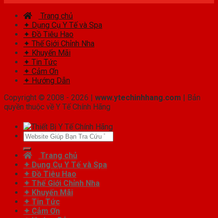
Trang chủ
✦ Dụng Cụ Y Tế và Spa
✦ Đồ Tiêu Hao
✦ Thế Giới Chỉnh Nha
✦ Khuyến Mãi
✦ Tin Tức
✦ Cảm Ơn
✦ Hướng Dẫn
Copyright © 2008 - 2026 |
www.ytechinhhang.com
| Bản
quyền thuộc về Y Tế Chính Hãng
Tìm
kiếm:
Trang chủ
✦ Dụng Cụ Y Tế và Spa
✦ Đồ Tiêu Hao
✦ Thế Giới Chỉnh Nha
✦ Khuyến Mãi
✦ Tin Tức
✦ Cảm Ơn