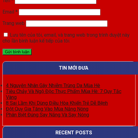
Tên
*
Email
*
Trang web
Lưu tên của tôi, email, và trang web trong trình duyệt này
cho lần bình luận kế tiếp của tôi.
TIN MỚI ĐƯA
4 Nguyên Nhân Gây Nhiễm Trùng Da Mùa Hè
Tiêu Chảy Và Ngộ Độc Thực Phẩm Mùa Hè: 7 Quy Tắc
Vàng
8 Sai Lầm Khi Dùng Điều Hòa Khiến Trẻ Dễ Bệnh
Đột Quỵ Gia Tăng Vào Mùa Nắng Nóng
Phân Biệt Đúng Say Nắng Và Say Nóng
RECENT POSTS