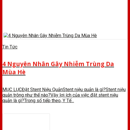
Tin Tức
4 Nguyên Nhân Gây Nhiễm Trùng Da
Mùa Hè
MỤC LỤCĐặt Stent Niệu QuảnStent niệu quản là gì?Stent niệu
quản trông như thế nào?Vậy lợi ích của việc đặt stent niệu
quản là gì?Trong số tiếp theo, Y Tế...