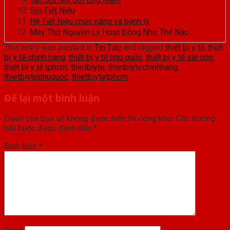
Sỏi Tiết Niệu
Hệ Tiết Niệu chức năng và bệnh lý
Máy Thở Nguyên Lý Hoạt Động Như Thế Nào
This entry was posted in
Tin Tức
and tagged
thiết bị y tế
,
thiết
bị y tế chính hãng
,
thiết bị y tế phú quốc
,
thiết bị y tế sài gòn
,
thiết bị y tế tphcm
,
thietbiyte
,
thietbiytechinhhang
,
thietbiytephuquoc
,
thietbiytetphcm
.
Để lại một bình luận
Email của bạn sẽ không được hiển thị công khai.
Các trường
bắt buộc được đánh dấu
*
Bình luận
*