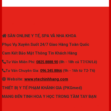
THIẾT BỊ Y TẾ CHÍNH HÃNG
SÀN ONLINE Y TẾ, SPA VÀ NHA KHOA
Phục Vụ Xuyên Suốt 24/7 Giao Hàng Toàn Quốc
Cam Kết Bảo Mật Thông Tin Khách Hàng
Tư Vấn Miễn Phí:
0825.8888.90
(8h - 18h cả T7/CN/Lễ)
Tư Vấn Chuyên Gia:
096.345.8866
(9h - 16h từ T2-T6)
Website:
www.ytechinhhang.com
THIẾT BỊ Y TẾ PHẠM KHÁNH GIA (PKGmed)
MANG ĐẾN TINH HOA Y HỌC TRONG TẦM TAY BẠN
✦ THƯƠNG HIỆU ytechinhhang.com™