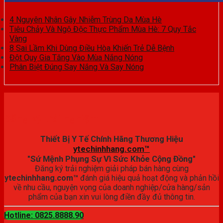
4 Nguyên Nhân Gây Nhiễm Trùng Da Mùa Hè
Tiêu Chảy Và Ngộ Độc Thực Phẩm Mùa Hè: 7 Quy Tắc
Vàng
8 Sai Lầm Khi Dùng Điều Hòa Khiến Trẻ Dễ Bệnh
Đột Quỵ Gia Tăng Vào Mùa Nắng Nóng
Phân Biệt Đúng Say Nắng Và Say Nóng
Đăng ký trải nghiệm
Thiết Bị Y Tế Chính Hãng Thương Hiệu
ytechinhhang.com™
"Sứ Mệnh Phụng Sự Vì Sức Khỏe Cộng Đồng"
Đăng ký trải nghiệm giải pháp bán hàng cùng
ytechinhhang.com™
đánh giá hiệu quả hoạt động và phản hồi
về nhu cầu, nguyện vọng của doanh nghiệp/cửa hàng/sản
phẩm của bạn xin vui lòng điền đầy đủ thông tin.
Hotline: 0825.8888.90