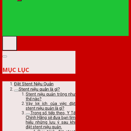
MỤC LỤC
Đặt Stent Niệu Quản
Stent niệu quản là gì?
Stent niệu quản trông như
thế nào?
Vậy lợi ích của việc đặt
stent niệu quản là gì?
Trong số tiếp theo, Y Tế
Chính Hãng sẽ đưa bạn tìm
hiểu những lưu ý sau khi
đặt stent niệu quản.