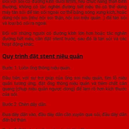
Đối với sỏi có đường kính dưới 8mm, nếu chức năng thận bình
thường, không có tắc nghẽn đường tiết niệu thì có thể dùng
máy tán sỏi để tán sỏi ngoài cơ thể bằng sóng xung kích, hoặc
dùng nội soi (như nội soi thận, nội soi niệu quản…) để tán sỏi
và loại bỏ sỏi ra ngoài.
Đối với những người có đường kính lớn hơn hoặc tắc nghẽn
đường tiết niệu, cần đặt stent trước, sau đó là tán sỏi và các
hoạt động khác.
Quy trình đặt stent niệu quản
Bước 1: Luồn ống thông niệu quản.
Đầu tiên, với sự trợ giúp của ống soi niệu quản, tìm lỗ niệu
quản tương ứng, đặt ống thông niệu quản và tiêm chất cản
quang (chụp niệu quản ngược dòng) để làm rõ hơn kích thước
của sỏi.
Bước 2: Chèn dây dẫn.
Đưa dây dẫn vào, đầu dây dẫn cần xuyên qua sỏi, đầu dây dẫn
đến bể thận.