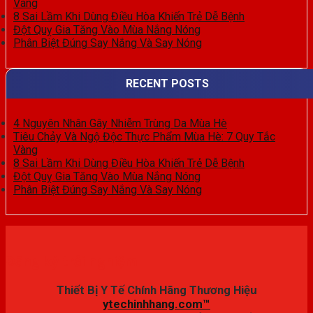
Vàng
8 Sai Lầm Khi Dùng Điều Hòa Khiến Trẻ Dễ Bệnh
Đột Quỵ Gia Tăng Vào Mùa Nắng Nóng
Phân Biệt Đúng Say Nắng Và Say Nóng
RECENT POSTS
4 Nguyên Nhân Gây Nhiễm Trùng Da Mùa Hè
Tiêu Chảy Và Ngộ Độc Thực Phẩm Mùa Hè: 7 Quy Tắc
Vàng
8 Sai Lầm Khi Dùng Điều Hòa Khiến Trẻ Dễ Bệnh
Đột Quỵ Gia Tăng Vào Mùa Nắng Nóng
Phân Biệt Đúng Say Nắng Và Say Nóng
Đăng ký trải nghiệm
Thiết Bị Y Tế Chính Hãng Thương Hiệu
ytechinhhang.com™