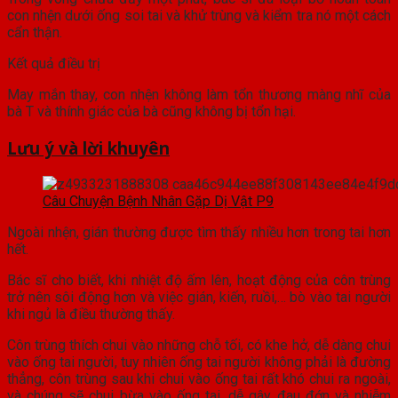
con nhện dưới ống soi tai và khử trùng và kiểm tra nó một cách
cẩn thận.
Kết quả điều trị
May mắn thay, con nhện không làm tổn thương màng nhĩ của
bà T và thính giác của bà cũng không bị tổn hại.
Lưu ý và lời khuyên
Câu Chuyện Bệnh Nhân Gặp Dị Vật P9
Ngoài nhện, gián thường được tìm thấy nhiều hơn trong tai hơn
hết.
Bác sĩ cho biết, khi nhiệt độ ấm lên, hoạt động của côn trùng
trở nên sôi động hơn và việc gián, kiến, ruồi,… bò vào tai người
khi ngủ là điều thường thấy.
Côn trùng thích chui vào những chỗ tối, có khe hở, dễ dàng chui
vào ống tai người, tuy nhiên ống tai người không phải là đường
thẳng, côn trùng sau khi chui vào ống tai rất khó chui ra ngoài,
và chúng sẽ chui bừa vào ống tai, dễ gây đau đớn và nhiễm