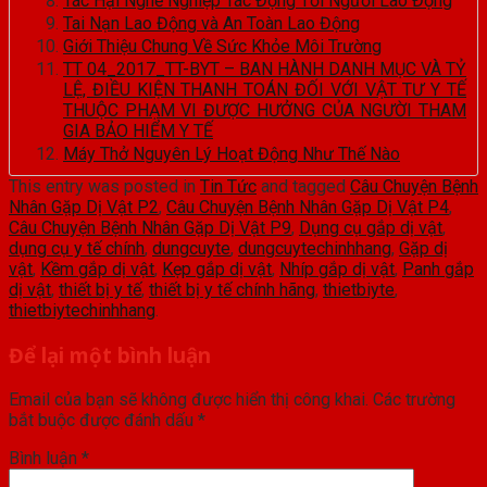
Tác Hại Nghề Nghiệp Tác Động Tới Người Lao Động
Tai Nạn Lao Động và An Toàn Lao Động
Giới Thiệu Chung Về Sức Khỏe Môi Trường
TT 04_2017_TT-BYT – BAN HÀNH DANH MỤC VÀ TỶ
LỆ, ĐIỀU KIỆN THANH TOÁN ĐỐI VỚI VẬT TƯ Y TẾ
THUỘC PHẠM VI ĐƯỢC HƯỞNG CỦA NGƯỜI THAM
GIA BẢO HIỂM Y TẾ
Máy Thở Nguyên Lý Hoạt Động Như Thế Nào
This entry was posted in
Tin Tức
and tagged
Câu Chuyện Bệnh
Nhân Gặp Dị Vật P2
,
Câu Chuyện Bệnh Nhân Gặp Dị Vật P4
,
Câu Chuyện Bệnh Nhân Gặp Dị Vật P9
,
Dụng cụ gắp dị vật
,
dụng cụ y tế chính
,
dungcuyte
,
dungcuytechinhhang
,
Gặp dị
vật
,
Kềm gắp dị vật
,
Kẹp gắp dị vật
,
Nhíp gắp dị vật
,
Panh gắp
dị vật
,
thiết bị y tế
,
thiết bị y tế chính hãng
,
thietbiyte
,
thietbiytechinhhang
.
Để lại một bình luận
Email của bạn sẽ không được hiển thị công khai.
Các trường
bắt buộc được đánh dấu
*
Bình luận
*