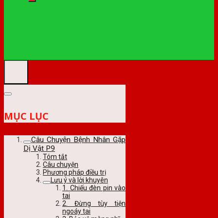
MỤC LỤC
Câu Chuyện Bệnh Nhân Gặp
Dị Vật P9
Tóm tắt
Câu chuyện
Phương pháp điều trị
Lưu ý và lời khuyên
1. Chiếu đèn pin vào
tai
2. Đừng tùy tiện
ngoáy tai