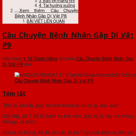
3. Bảo vệ màng nhĩ
4. Tai hướng xuống
Xem thêm: Câu Chuyện
Bệnh Nhân Gặp Dị Vật P8
BÀI VIẾT LIÊN QUAN
Câu Chuyện Bệnh Nhân Gặp Dị Vật
P9
Hãy cùng
Y Tế Chính Hãng
tìm hiểu
Câu Chuyện Bệnh Nhân Gặp
Dị Vật P9
nhé
Câu Chuyện Bệnh Nhân Gặp Dị Vật P9
Tóm tắt
“Bác sĩ, xin hãy giúp tôi xem trong tai tôi có gì, đau quá!”
Gần đây, bà T đã bị hành hạ bởi cảm giác kỳ lạ này và không
thể ngủ cả đêm.
Hóa ra có thứ gì đó đã lọt vào tai bà T lúc nửa đêm và liên tục