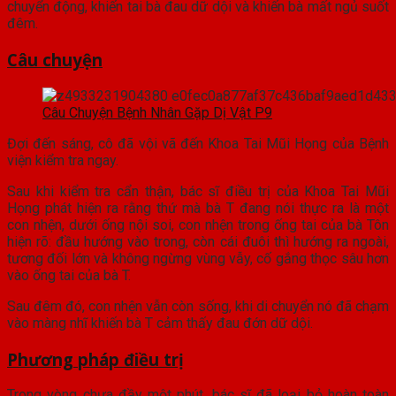
chuyển động, khiến tai bà đau dữ dội và khiến bà mất ngủ suốt
đêm.
Câu chuyện
Câu Chuyện Bệnh Nhân Gặp Dị Vật P9
Đợi đến sáng, cô đã vội vã đến Khoa Tai Mũi Họng của Bệnh
viện kiểm tra ngay.
Sau khi kiểm tra cẩn thận, bác sĩ điều trị của Khoa Tai Mũi
Họng phát hiện ra rằng thứ mà bà T đang nói thực ra là một
con nhện, dưới ống nội soi, con nhện trong ống tai của bà Tôn
hiện rõ: đầu hướng vào trong, còn cái đuôi thì hướng ra ngoài,
tương đối lớn và không ngừng vùng vẫy, cố gắng thọc sâu hơn
vào ống tai của bà T.
Sau đêm đó, con nhện vẫn còn sống, khi di chuyển nó đã chạm
vào màng nhĩ khiến bà T cảm thấy đau đớn dữ dội.
Phương pháp điều trị
Trong vòng chưa đầy một phút, bác sĩ đã loại bỏ hoàn toàn