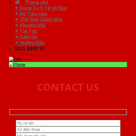
Trang chủ
✦ Dụng Cụ Y Tế và Spa
✦ Đồ Tiêu Hao
✦ Thế Giới Chỉnh Nha
✦ Khuyến Mãi
✦ Tin Tức
✦ Cảm Ơn
✦ Hướng Dẫn
0825.8888.90
CONTACT US