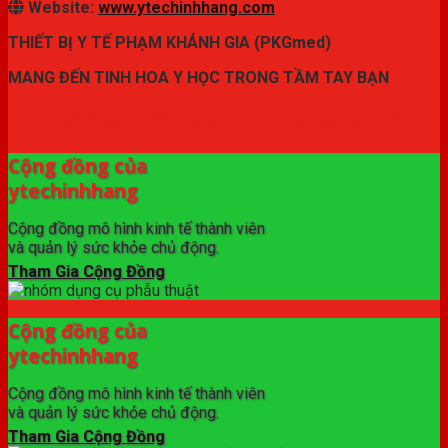
Website:
www.ytechinhhang.com
THIẾT BỊ Y TẾ PHẠM KHÁNH GIA (PKGmed)
MANG ĐẾN TINH HOA Y HỌC TRONG TẦM TAY BẠN
✦ THƯƠNG HIỆU ytechinhhang.com™
Cộng đồng của
ytechinhhang
Cộng đồng mô hình kinh tế thành viên
và quản lý sức khỏe chủ động.
Tham Gia Cộng Đồng
Cộng đồng của
ytechinhhang
Cộng đồng mô hình kinh tế thành viên
và quản lý sức khỏe chủ động.
Tham Gia Cộng Đồng