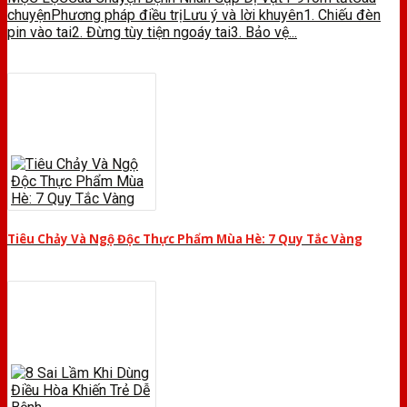
chuyệnPhương pháp điều trịLưu ý và lời khuyên1. Chiếu đèn
pin vào tai2. Đừng tùy tiện ngoáy tai3. Bảo vệ...
Tiêu Chảy Và Ngộ Độc Thực Phẩm Mùa Hè: 7 Quy Tắc Vàng