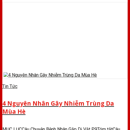
Tin Tức
4 Nguyên Nhân Gây Nhiễm Trùng Da
Mùa Hè
MỤC LỤCCâu Chuyện Bệnh Nhân Gặp Dị Vật P9Tóm tắtCâu