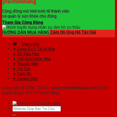
ytechinhhang
Cộng đồng mô hình kinh tế thành viên
và quản lý sức khỏe chủ động.
Tham Gia Cộng Đồng
HƯỚNG DẪN MUA HÀNG
Cảm Ơn Ủng Hộ Tác Giả
Trang chủ
✦ Dụng Cụ Y Tế và Spa
✦ Đồ Tiêu Hao
✦ Thế Giới Chỉnh Nha
✦ Khuyến Mãi
✦ Tin Tức
✦ Cảm Ơn
✦ Hướng Dẫn
Copyright © 2008 - 2026 |
www.ytechinhhang.com
| Bản
quyền thuộc về Y Tế Chính Hãng
Tìm
kiếm: