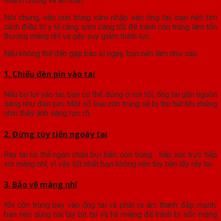
nhanh chóng và an toàn.
Nói chung, nếu côn trùng xâm nhập vào ống tai, bạn nên tìm
cách điều trị y tế càng sớm càng tốt để tránh côn trùng làm tổn
thương màng nhĩ và gây suy giảm thính lực.
Nếu không thể đến gặp bác sĩ ngay, bạn nên làm như sau:
1. Chiếu đèn pin vào tai
Nếu bọ lọt vào tai, bạn có thể đứng ở nơi tối, ống tai gần nguồn
sáng như đèn pin, Một số loại côn trùng sẽ bị thu hút khi chúng
nhìn thấy ánh sáng rực rỡ.
2. Đừng tùy tiện ngoáy tai
Ráy tai có thể ngăn chặn bụi bẩn, côn trùng… tiếp xúc trực tiếp
với màng nhĩ, vì vậy tốt nhất bạn không nên tùy tiện lấy ráy tai.
3. Bảo vệ màng nhĩ
Khi côn trùng bay vào ống tai và phát ra âm thanh đập mạnh,
bạn nên dùng hai tay bịt tai và há miệng để tránh bị sốc màng